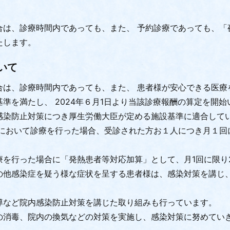
合は、診療時間内であっても、また、 予約診療であっても、「
たします。
いて
合は、診療時間内であっても、また、 患者様が安心できる医療
準を満たし、 2024年６月1日より当該診療報酬の算定を開始
感染防止対策につき厚生労働大臣が定める施設基準に適合して
）において診療を行った場合、受診された方お１人につき月１回
を行った場合に「発熱患者等対応加算」として、月1回に限り
の他感染症を疑う様な症状を呈する患者様は、感染対策を講じ
導など院内感染防止対策を講じた取り組みも行っています。
の消毒、院内の換気などの対策を実施し、感染対策に努めてい